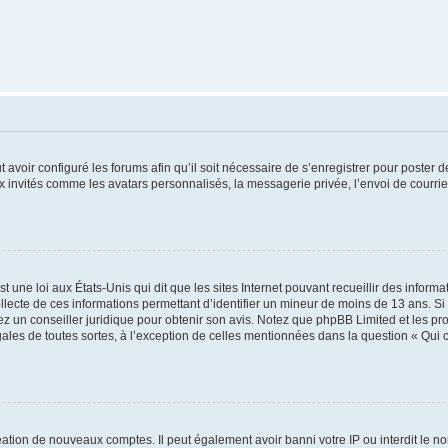
t avoir configuré les forums afin qu’il soit nécessaire de s’enregistrer pour poster
x invités comme les avatars personnalisés, la messagerie privée, l’envoi de courri
t une loi aux États-Unis qui dit que les sites Internet pouvant recueillir des infor
ollecte de ces informations permettant d’identifier un mineur de moins de 13 ans. S
tez un conseiller juridique pour obtenir son avis. Notez que phpBB Limited et les pr
gales de toutes sortes, à l’exception de celles mentionnées dans la question « Qui
réation de nouveaux comptes. Il peut également avoir banni votre IP ou interdit le no