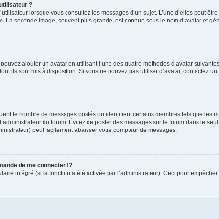
tilisateur ?
utilisateur lorsque vous consultez les messages d’un sujet. L’une d’elles peut êtr
rum. La seconde image, souvent plus grande, est connue sous le nom d’avatar et 
s pouvez ajouter un avatar en utilisant l’une des quatre méthodes d’avatar suivantes 
ont ils sont mis à disposition. Si vous ne pouvez pas utiliser d’avatar, contactez un
iquent le nombre de messages postés ou identifient certains membres tels que les 
ar l’administrateur du forum. Évitez de poster des messages sur le forum dans le seu
ministrateur) peut facilement abaisser votre compteur de messages.
mande de me connecter !?
re intégré (si la fonction a été activée par l’administrateur). Ceci pour empêcher l’u