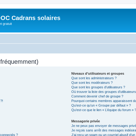
OC Cadrans solaires
t gratuit
s fréquemment)
Niveaux d’utilisateurs et groupes
Que sont les administrateurs ?
Que sont les modérateurs ?
Que sont les groupes d’utilisateurs ?
Où trouver la liste des groupes d’utilisateur
Comment devenir chef de groupe ?
 ?!
Pourquoi certains membres apparaissent dan
Qu’est-ce qu’un « Groupe par défaut » ?
Qu’est-ce que le lien « L’équipe du forum » 
Messagerie privée
Je ne peux pas envoyer de messages privé
Je reçois sans arrêt des messages indésira
 connectés ?
J’ai reçu un spam ou un courriel abusif d’u