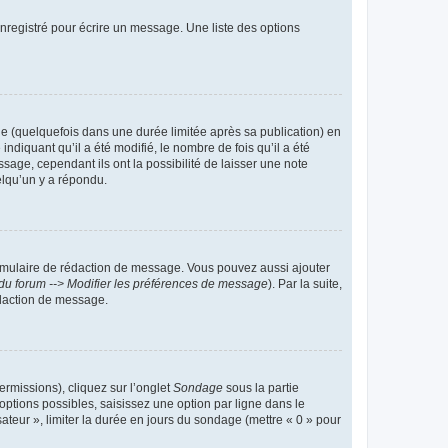
nregistré pour écrire un message. Une liste des options
 (quelquefois dans une durée limitée après sa publication) en
iquant qu’il a été modifié, le nombre de fois qu’il a été
sage, cependant ils ont la possibilité de laisser une note
elqu’un y a répondu.
rmulaire de rédaction de message. Vous pouvez aussi ajouter
du forum --> Modifier les préférences de message
). Par la suite,
daction de message.
ermissions), cliquez sur l’onglet
Sondage
sous la partie
ptions possibles, saisissez une option par ligne dans le
ateur », limiter la durée en jours du sondage (mettre « 0 » pour