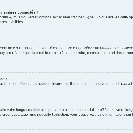
s membres connectés ?
forum », vous trouverez l’option
Cacher mon statut en ligne
. Si vous activez cette o
es invisibles.
ifférent de celui dans lequel vous êtes. Dans ce cas, accédez au
panneau de l’utilisa
ney, etc.). Notez que la modification du fuseau horaire, comme la plupart des para
ecte !
aire et que l’heure est toujours incorrecte, il se peut que le serveur ne soit pas à
installé votre langue ou bien que personne n’ait encore traduit phpBB dans votre l
s à créer et partager une nouvelle traduction. Vous trouverez plus d’informations sur l