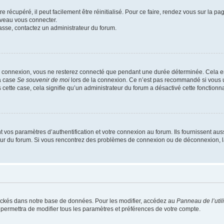
 récupéré, il peut facilement être réinitialisé. Pour ce faire, rendez vous sur la p
uveau vous connecter.
passe, contactez un administrateur du forum.
e connexion, vous ne resterez connecté que pendant une durée déterminée. Cela em
la case
Se souvenir de moi
lors de la connexion. Ce n’est pas recommandé si vous u
s cette case, cela signifie qu’un administrateur du forum a désactivé cette fonctionna
os paramètres d’authentification et votre connexion au forum. Ils fournissent aussi
teur du forum. Si vous rencontrez des problèmes de connexion ou de déconnexion, l
ockés dans notre base de données. Pour les modifier, accédez au
Panneau de l’util
 permettra de modifier tous les paramètres et préférences de votre compte.