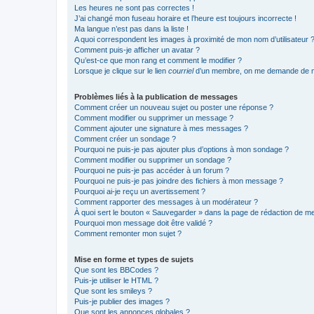
Les heures ne sont pas correctes !
J’ai changé mon fuseau horaire et l’heure est toujours incorrecte !
Ma langue n’est pas dans la liste !
A quoi correspondent les images à proximité de mon nom d’utilisateur 
Comment puis-je afficher un avatar ?
Qu’est-ce que mon rang et comment le modifier ?
Lorsque je clique sur le lien
courriel
d’un membre, on me demande de m
Problèmes liés à la publication de messages
Comment créer un nouveau sujet ou poster une réponse ?
Comment modifier ou supprimer un message ?
Comment ajouter une signature à mes messages ?
Comment créer un sondage ?
Pourquoi ne puis-je pas ajouter plus d’options à mon sondage ?
Comment modifier ou supprimer un sondage ?
Pourquoi ne puis-je pas accéder à un forum ?
Pourquoi ne puis-je pas joindre des fichiers à mon message ?
Pourquoi ai-je reçu un avertissement ?
Comment rapporter des messages à un modérateur ?
À quoi sert le bouton « Sauvegarder » dans la page de rédaction de 
Pourquoi mon message doit être validé ?
Comment remonter mon sujet ?
Mise en forme et types de sujets
Que sont les BBCodes ?
Puis-je utiliser le HTML ?
Que sont les smileys ?
Puis-je publier des images ?
Que sont les annonces globales ?