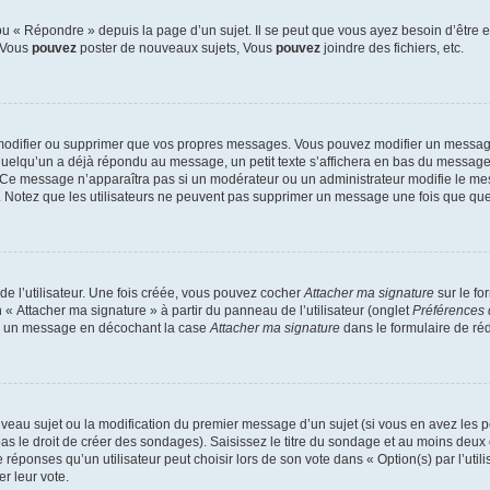
 « Répondre » depuis la page d’un sujet. Il se peut que vous ayez besoin d’être e
: Vous
pouvez
poster de nouveaux sujets, Vous
pouvez
joindre des fichiers, etc.
modifier ou supprimer que vos propres messages. Vous pouvez modifier un message
lqu’un a déjà répondu au message, un petit texte s’affichera en bas du message ind
n. Ce message n’apparaîtra pas si un modérateur ou un administrateur modifie le mes
ive. Notez que les utilisateurs ne peuvent pas supprimer un message une fois que qu
e l’utilisateur. Une fois créée, vous pouvez cocher
Attacher ma signature
sur le fo
 « Attacher ma signature » à partir du panneau de l’utilisateur (onglet
Préférences 
 à un message en décochant la case
Attacher ma signature
dans le formulaire de ré
ouveau sujet ou la modification du premier message d’un sujet (si vous en avez les p
 le droit de créer des sondages). Saisissez le titre du sondage et au moins deux o
onses qu’un utilisateur peut choisir lors de son vote dans « Option(s) par l’utilis
er leur vote.