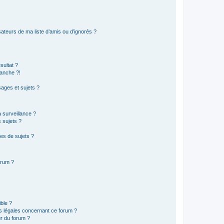
ateurs de ma liste d’amis ou d’ignorés ?
sultat ?
anche ?!
ages et sujets ?
a surveillance ?
 sujets ?
es de sujets ?
orum ?
ible ?
ns légales concernant ce forum ?
r du forum ?