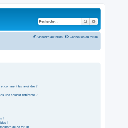
Rechercher
Recherche avancé
S’inscrire au forum
Connexion au forum
s et comment les rejoindre ?
s une couleur différente ?
?
s !
bles !
n membre de ce forum !