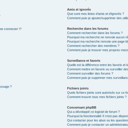
Amis et ignorés
Que sont mes listes d’amis et d’ignorés ?
?
Comment puis-je ajouter/supprimer des utilis
Recherche dans les forums
e connecter !?
Comment rechercher dans les forums ?
Pourquoi ma recherche ne renvoie aucun ré
Pourquoi ma recherche renvoie une page bl
Comment rechercher des membres ?
Comment puis-je trouver mes propres mess
Surveillance et favoris
Quelle est la différence entre les favoris et l
Comment mettre en favoris ou surveiller des
Comment surveiller des forums ?
Comment puis-je supprimer mes surveillanc
message ?
Fichiers joints
Quels fichiers joints sont autorisés sur ce f
Comment trouver tous mes fichiers joints ?
Concernant phpBB
Qui a développé ce logiciel de forum ?
Pourquoi la fonctionnalité X n’est pas dispon
Qui contacter pour les abus ou les questio
Comment puis-je contacter un administrateu