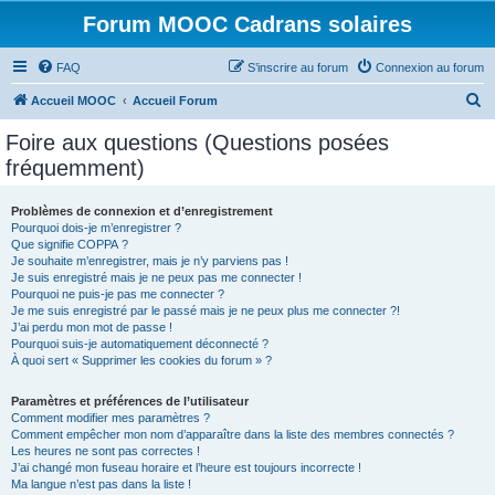
Forum MOOC Cadrans solaires
FAQ
S’inscrire au forum
Connexion au forum
R
Accueil MOOC
Accueil Forum
e
Foire aux questions (Questions posées
c
fréquemment)
h
e
Problèmes de connexion et d’enregistrement
Pourquoi dois-je m’enregistrer ?
r
Que signifie COPPA ?
c
Je souhaite m’enregistrer, mais je n’y parviens pas !
Je suis enregistré mais je ne peux pas me connecter !
h
Pourquoi ne puis-je pas me connecter ?
Je me suis enregistré par le passé mais je ne peux plus me connecter ?!
e
J’ai perdu mon mot de passe !
r
Pourquoi suis-je automatiquement déconnecté ?
À quoi sert « Supprimer les cookies du forum » ?
Paramètres et préférences de l’utilisateur
Comment modifier mes paramètres ?
Comment empêcher mon nom d’apparaître dans la liste des membres connectés ?
Les heures ne sont pas correctes !
J’ai changé mon fuseau horaire et l’heure est toujours incorrecte !
Ma langue n’est pas dans la liste !