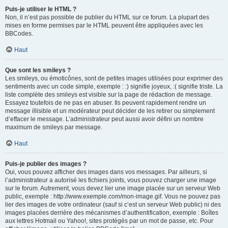
Puis-je utiliser le HTML ?
Non, il n’est pas possible de publier du HTML sur ce forum. La plupart des
mises en forme permises par le HTML peuvent être appliquées avec les
BBCodes.
Haut
Que sont les smileys ?
Les smileys, ou émoticônes, sont de petites images utilisées pour exprimer des
sentiments avec un code simple, exemple : :) signifie joyeux, :( signifie triste. La
liste complète des smileys est visible sur la page de rédaction de message.
Essayez toutefois de ne pas en abuser. Ils peuvent rapidement rendre un
message illisible et un modérateur peut décider de les retirer ou simplement
d’effacer le message. L’administrateur peut aussi avoir défini un nombre
maximum de smileys par message.
Haut
Puis-je publier des images ?
Oui, vous pouvez afficher des images dans vos messages. Par ailleurs, si
l’administrateur a autorisé les fichiers joints, vous pouvez charger une image
sur le forum. Autrement, vous devez lier une image placée sur un serveur Web
public, exemple : http://www.exemple.com/mon-image.gif. Vous ne pouvez pas
lier des images de votre ordinateur (sauf si c’est un serveur Web public) ni des
images placées derrière des mécanismes d’authentification, exemple : Boîtes
aux lettres Hotmail ou Yahoo!, sites protégés par un mot de passe, etc. Pour