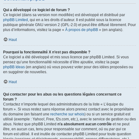
Qui a développé ce logiciel de forum ?
Ce logiciel (dans sa version non modifiée) est développé et distribué par
phpBB Limited
, qui en a les droits d’auteur. Il est publié sous la licence
publique générale GNU version 2 (GPL-2.0) et peut être diffusé librement. Pour
plus d’informations, visitez la page «
À propos de phpBB
» (en anglais).
Haut
Pourquoi la fonctionnalité X n’est pas disponible ?
Ce logiciel a été développé et mis sous licence par phpBB Limited. Si vous
pensez qu’une fonctionnalité nécessite d’être ajoutée, visitez la page
phpBB Ideas
(en anglais) où vous pouvez voter pour des idées proposées ou
en suggérer de nouvelles.
Haut
Qui contacter pour les abus ou les questions légales concernant ce
forum ?
Contactez n’importe lequel des administrateurs de la liste « L’équipe du
forum ». Si vous restez sans réponse alors prenez contact avec le propriétaire
du domaine (en faisant une
recherche sur whois
) ou si un service gratuit est
utilisé (exemple : Yahoo!, Free, f2s.com, etc.), avec le service de gestion ou des
abus. Notez que phpBB Limited
n’a absolument aucun contrôle
et ne peut
être, en aucun cas, tenu pour responsable sur
comment
,
où
ou
par qui
ce
forum est utilisé. Il est inutile de contacter phpBB Limited pour toute question