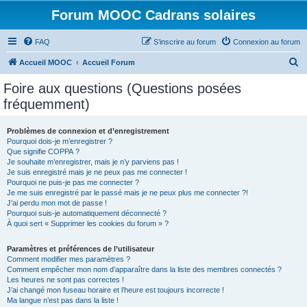
Forum MOOC Cadrans solaires
FAQ
S’inscrire au forum
Connexion au forum
R
Accueil MOOC
Accueil Forum
e
Foire aux questions (Questions posées
c
fréquemment)
h
e
Problèmes de connexion et d’enregistrement
Pourquoi dois-je m’enregistrer ?
r
Que signifie COPPA ?
c
Je souhaite m’enregistrer, mais je n’y parviens pas !
Je suis enregistré mais je ne peux pas me connecter !
h
Pourquoi ne puis-je pas me connecter ?
Je me suis enregistré par le passé mais je ne peux plus me connecter ?!
e
J’ai perdu mon mot de passe !
r
Pourquoi suis-je automatiquement déconnecté ?
À quoi sert « Supprimer les cookies du forum » ?
Paramètres et préférences de l’utilisateur
Comment modifier mes paramètres ?
Comment empêcher mon nom d’apparaître dans la liste des membres connectés ?
Les heures ne sont pas correctes !
J’ai changé mon fuseau horaire et l’heure est toujours incorrecte !
Ma langue n’est pas dans la liste !