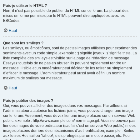
Puis-je utiliser le HTML ?
Non, il n’est pas possible de publier du HTML sur ce forum. La plupart des
mises en forme permises par le HTML peuvent être appliquées avec les
BBCodes.
Haut
Que sont les smileys ?
Les smileys, ou émoticônes, sont de petites images utilisées pour exprimer des
sentiments avec un code simple, exemple : :) signifie joyeux, :( signifie triste. La
liste complète des smileys est visible sur la page de rédaction de message.
Essayez toutefois de ne pas en abuser. Ils peuvent rapidement rendre un
message illisible et un modérateur peut décider de les retirer ou simplement
d’effacer le message. L’administrateur peut aussi avoir défini un nombre
maximum de smileys par message.
Haut
Puis-je publier des images ?
Oui, vous pouvez afficher des images dans vos messages. Par ailleurs, si
l’administrateur a autorisé les fichiers joints, vous pouvez charger une image
sur le forum. Autrement, vous devez lier une image placée sur un serveur Web
public, exemple : http://www.exemple.com/mon-image.gif. Vous ne pouvez pas
lier des images de votre ordinateur (sauf si c’est un serveur Web public) ni des
images placées derrière des mécanismes d’authentification, exemple : Boîtes
aux lettres Hotmail ou Yahoo!, sites protégés par un mot de passe, etc. Pour