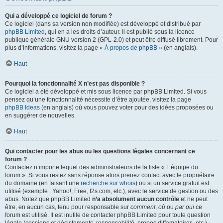
Qui a développé ce logiciel de forum ?
Ce logiciel (dans sa version non modifiée) est développé et distribué par
phpBB Limited
, qui en a les droits d’auteur. Il est publié sous la licence
publique générale GNU version 2 (GPL-2.0) et peut être diffusé librement. Pour
plus d’informations, visitez la page «
À propos de phpBB
» (en anglais).
Haut
Pourquoi la fonctionnalité X n’est pas disponible ?
Ce logiciel a été développé et mis sous licence par phpBB Limited. Si vous
pensez qu’une fonctionnalité nécessite d’être ajoutée, visitez la page
phpBB Ideas
(en anglais) où vous pouvez voter pour des idées proposées ou
en suggérer de nouvelles.
Haut
Qui contacter pour les abus ou les questions légales concernant ce
forum ?
Contactez n’importe lequel des administrateurs de la liste « L’équipe du
forum ». Si vous restez sans réponse alors prenez contact avec le propriétaire
du domaine (en faisant une
recherche sur whois
) ou si un service gratuit est
utilisé (exemple : Yahoo!, Free, f2s.com, etc.), avec le service de gestion ou des
abus. Notez que phpBB Limited
n’a absolument aucun contrôle
et ne peut
être, en aucun cas, tenu pour responsable sur
comment
,
où
ou
par qui
ce
forum est utilisé. Il est inutile de contacter phpBB Limited pour toute question