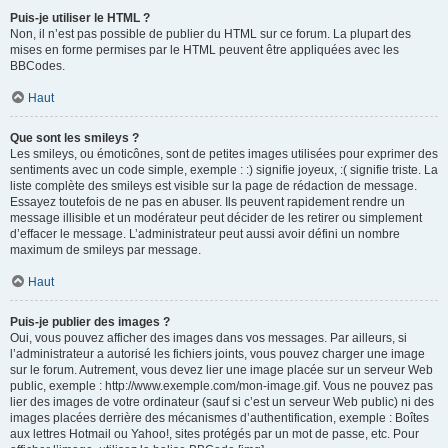
Puis-je utiliser le HTML ?
Non, il n’est pas possible de publier du HTML sur ce forum. La plupart des
mises en forme permises par le HTML peuvent être appliquées avec les
BBCodes.
Haut
Que sont les smileys ?
Les smileys, ou émoticônes, sont de petites images utilisées pour exprimer des
sentiments avec un code simple, exemple : :) signifie joyeux, :( signifie triste. La
liste complète des smileys est visible sur la page de rédaction de message.
Essayez toutefois de ne pas en abuser. Ils peuvent rapidement rendre un
message illisible et un modérateur peut décider de les retirer ou simplement
d’effacer le message. L’administrateur peut aussi avoir défini un nombre
maximum de smileys par message.
Haut
Puis-je publier des images ?
Oui, vous pouvez afficher des images dans vos messages. Par ailleurs, si
l’administrateur a autorisé les fichiers joints, vous pouvez charger une image
sur le forum. Autrement, vous devez lier une image placée sur un serveur Web
public, exemple : http://www.exemple.com/mon-image.gif. Vous ne pouvez pas
lier des images de votre ordinateur (sauf si c’est un serveur Web public) ni des
images placées derrière des mécanismes d’authentification, exemple : Boîtes
aux lettres Hotmail ou Yahoo!, sites protégés par un mot de passe, etc. Pour