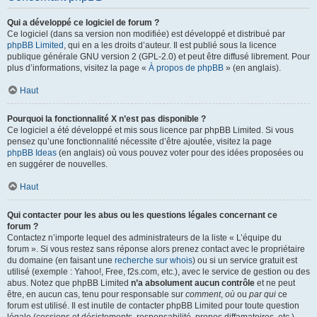
Qui a développé ce logiciel de forum ?
Ce logiciel (dans sa version non modifiée) est développé et distribué par
phpBB Limited
, qui en a les droits d’auteur. Il est publié sous la licence
publique générale GNU version 2 (GPL-2.0) et peut être diffusé librement. Pour
plus d’informations, visitez la page «
À propos de phpBB
» (en anglais).
Haut
Pourquoi la fonctionnalité X n’est pas disponible ?
Ce logiciel a été développé et mis sous licence par phpBB Limited. Si vous
pensez qu’une fonctionnalité nécessite d’être ajoutée, visitez la page
phpBB Ideas
(en anglais) où vous pouvez voter pour des idées proposées ou
en suggérer de nouvelles.
Haut
Qui contacter pour les abus ou les questions légales concernant ce
forum ?
Contactez n’importe lequel des administrateurs de la liste « L’équipe du
forum ». Si vous restez sans réponse alors prenez contact avec le propriétaire
du domaine (en faisant une
recherche sur whois
) ou si un service gratuit est
utilisé (exemple : Yahoo!, Free, f2s.com, etc.), avec le service de gestion ou des
abus. Notez que phpBB Limited
n’a absolument aucun contrôle
et ne peut
être, en aucun cas, tenu pour responsable sur
comment
,
où
ou
par qui
ce
forum est utilisé. Il est inutile de contacter phpBB Limited pour toute question