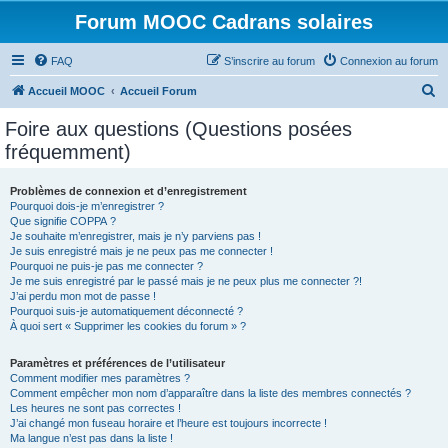
Forum MOOC Cadrans solaires
FAQ
S’inscrire au forum
Connexion au forum
R
Accueil MOOC
Accueil Forum
e
Foire aux questions (Questions posées
c
fréquemment)
h
e
Problèmes de connexion et d’enregistrement
Pourquoi dois-je m’enregistrer ?
r
Que signifie COPPA ?
c
Je souhaite m’enregistrer, mais je n’y parviens pas !
Je suis enregistré mais je ne peux pas me connecter !
h
Pourquoi ne puis-je pas me connecter ?
Je me suis enregistré par le passé mais je ne peux plus me connecter ?!
e
J’ai perdu mon mot de passe !
r
Pourquoi suis-je automatiquement déconnecté ?
À quoi sert « Supprimer les cookies du forum » ?
Paramètres et préférences de l’utilisateur
Comment modifier mes paramètres ?
Comment empêcher mon nom d’apparaître dans la liste des membres connectés ?
Les heures ne sont pas correctes !
J’ai changé mon fuseau horaire et l’heure est toujours incorrecte !
Ma langue n’est pas dans la liste !